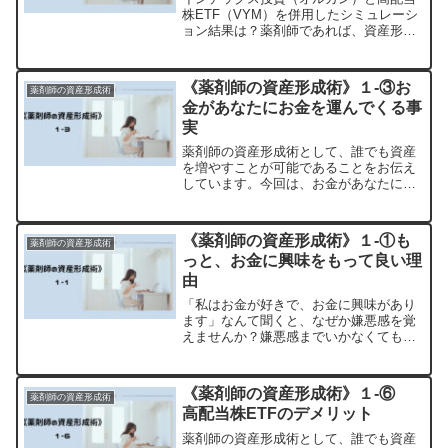
株ETF（VYM）を併用したシミュレーシ
ョン結果は？薬剤師であれば、資産形成
は難しくない理由を解説します。
《薬剤師の資産形成術》１-③お
薬剤師の資産形成術
金があなたにお金を運んでくる事
実
薬剤師の資産形成術として、誰でも資産
を増やすことが可能であることをお伝え
しています。今回は、お金があなたにお
金を運んできてくれる事実について、お
話します。働いている方の多くは、労働
の対価として給料を得ているかと思いま
《薬剤師の資産形成術》１-①も
薬剤師の資産形成術
す。少し前までの私は「お...
っと、お金に興味をもって良い理
由
「私はお金が好きで、お金に興味があり
ます」なんて聞くと、なぜか嫌悪感を覚
えませんか？嫌悪感までいかなくても、
「そんなことを言う人とは近寄りがたい
な」と思うことでしょう。結論から言う
と、このようなことを聞いて嫌悪感を抱
《薬剤師の資産形成術》１-⑥
薬剤師の資産形成術
くのは正しい反応です。で...
高配当株ETFのデメリット
薬剤師の資産形成術として、誰でも資産