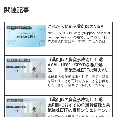
関連記事
これから始める薬剤師のNISA
薬剤師の資産形成術
NISAって何？NISAとはNippon Individual
Savings Accountの略で、訳すると「日
本の個人貯蓄口座」です。ではこの口座
（NISA）は何なのでしょうか？この口座
（NISA）で株式や投資信託に投資して、
その結果得...
《薬剤師の資産形成術》１-⑤
薬剤師の資産形成術
VYM・HDV・SPYDを徹底解
説！！ 高配当株ETFの魅力がわ
かる！
薬剤師の資産形成術として、誰でも資産
を増やすことが可能であることをお伝え
しています。今回は、私たちにお金を運
んできてくれる、高配当株ETFのVYM・
HDV・SPYDについて詳しく解説しま
す。そもそも投資信託って何？高配当株
《薬剤師の資産形成術》１-⑧
薬剤師 転職
ETFとは、配当利...
薬剤師におすすめの投資信託と高
配当株ETFの併用シミュレーショ
ン
インデックス投資（オルカン）と高配当