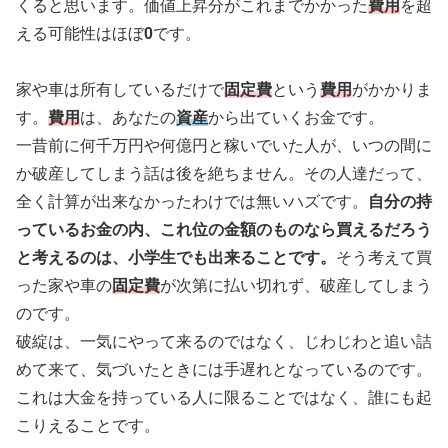
くると思います。価値上昇分がこれまでかかった
費用
を超
える可能性はほぼ
0
です。
家や車は所有しているだけで
固定費
という
費用
がかかりま
す。
費用
は、あなたの
資産
から出ていくお金です。
一昔前に何千万円や何億円と稼いでいた人が、いつの間に
か破産してしまう話は後を絶ちません。その人達だって、
全く計算が出来なかったわけでは無いハズです。
自分の持
っているお金の内、これ位の金額のものなら買えるだろう
と考えるのは、小学生でも出来ることです。
そう考えて買
った家や車の
固定費
が次第に払い切れず、破産してしまう
のです。
破綻は、一気にやって来るのではなく、じわじわと追い詰
めて来て、気づいたときには手遅れとなっているのです。
これは大金を持っている人に限ることではなく、誰にも起
こりえることです。