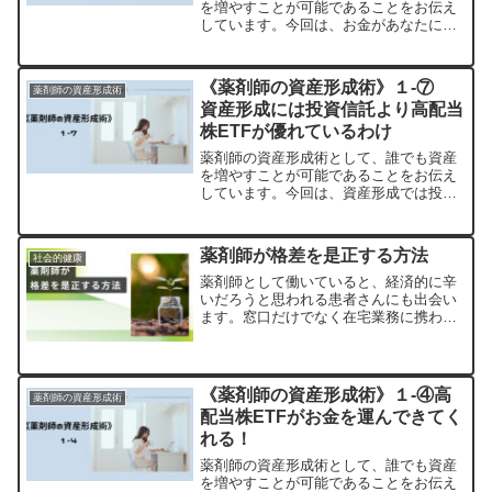
を増やすことが可能であることをお伝え
しています。今回は、お金があなたにお
金を運んできてくれる事実について、お
話します。働いている方の多くは、労働
の対価として給料を得ているかと思いま
《薬剤師の資産形成術》１-⑦
薬剤師の資産形成術
す。少し前までの私は「お...
資産形成には投資信託より高配当
株ETFが優れているわけ
薬剤師の資産形成術として、誰でも資産
を増やすことが可能であることをお伝え
しています。今回は、資産形成では投資
信託よりも、高配当株ETFが優れている
ことを解説します。比べて成績が良いの
は、投資信託一般的に投資信託
薬剤師が格差を是正する方法
社会的健康
（eMAXIS Slim 全世...
薬剤師として働いていると、経済的に辛
いだろうと思われる患者さんにも出会い
ます。窓口だけでなく在宅業務に携わる
と、豪邸の様なマンションから地方公共
団体が賃貸する住宅まで、色々な生活環
境が見えてきます。業務上、薬剤師はも
ちろん全ての人に同じサー...
《薬剤師の資産形成術》１-④高
薬剤師の資産形成術
配当株ETFがお金を運んできてく
れる！
薬剤師の資産形成術として、誰でも資産
を増やすことが可能であることをお伝え