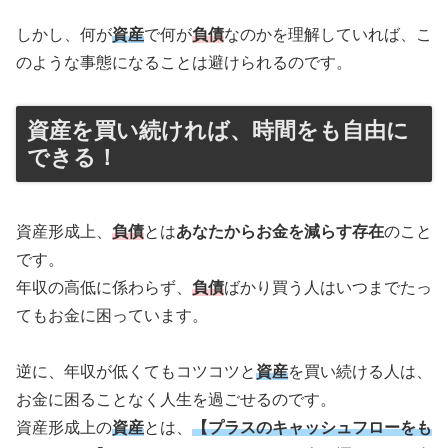
しかし、何が
資産
で何が
負債
なのかを理解していれば、こ
のような事態になることは避けられるのです。
資産を買い続ければ、時間をも自由に
できる！
資産形成上、
負債
とは
あなたからお金を減らす存在
のこと
です。
年収の高低に係わらず、
負債
ばかり買う人はいつまでたっ
てもお金に困っています。
逆に、年収が低くてもコツコツと
資産
を買い続ける人は、
お金に困ることなく人生を過ごせるのです。
資産形成上の
資産
とは、
【プラスのキャッシュフローをも