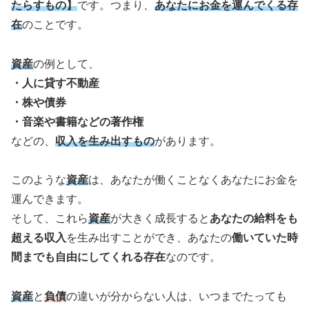
たらすもの】
です。つまり、
あなたにお金を運んでくる存
在
のことです。
資産
の例として、
・人に貸す不動産
・株や債券
・音楽や書籍などの著作権
などの、
収入を生み出すもの
があります。
このような
資産
は、あなたが働くことなくあなたにお金を
運んできます。
そして、これら
資産
が大きく成長すると
あなたの給料をも
超える収入
を生み出すことができ、あなたの
働いていた時
間までも自由にしてくれる存在
なのです。
資産
と
負債
の違いが分からない人は、いつまでたっても