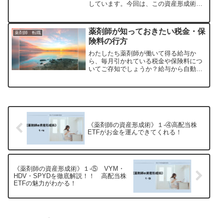
しています。今回は、この資産形成術の
柱である、高配当株ETFについて初心者
でもわかりやすくお伝えします。高配当
株ETFという言葉の「ETF」とは、
薬剤師が知っておきたい税金・保
薬剤師 転職
「Exchange T...
険料の行方
わたしたち薬剤師が働いて得る給与か
ら、毎月引かれている税金や保険料につ
いてご存知でしょうか？給与から自動で
引かれている社会保険料って税金？保険
料？その使い道はどこに行く？国民の三
大義務である「納税」の視点から、自分
の給与明細を見比べてみまし...
《薬剤師の資産形成術》１-④高配当株
ETFがお金を運んできてくれる！
《薬剤師の資産形成術》１-⑤ VYM・
HDV・SPYDを徹底解説！！ 高配当株
ETFの魅力がわかる！