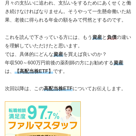
月々の支払いに追われ、支払いをするためにあくせくと働
き続けなければなりません。そうやって一生懸命働いた結
果、老後に得られる年金の額をみて愕然とするのです。
これを読んで下さっている方には、もう
資産
と
負債
の違い
を理解していただけたと思います。
では、具体的にどんな
資産
を買えば良いのか？
年収500～600万円前後の薬剤師の方にお勧めする
資産
は、
【高配当株ETF】
です。
次回以降は、この
高配当株ETF
についてお伝えします。