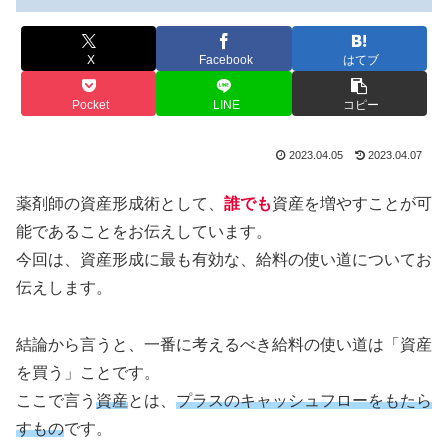
X
Facebook
はてブ
Pocket
LINE
コピー
2023.04.05
2023.04.07
薬剤師の資産形成術として、
誰でも
資産を増やすことが可
能であることをお伝えしています。
今回は、資産形成に最も有効な、給料の使い道についてお
伝えします。
結論から言うと、一番に考えるべき給料の使い道は「資産
を買う」ことです。
ここで言う
資産
とは、
プラスのキャッシュフロー
をもたら
すもの
です。