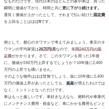
なものだけです。現代日本のほとんどの家や車は、買った
瞬間に価値が下がり、時間と共に
更に下がり続けます。
運良く価値が上がったとして、それまで払い続けた
固定費
を上回ることはほぼ
0
です。
例として、都心のタワマンで考えてみましょう。東京のタ
ワマンの平均家賃は
20万円/月
なので、
年間240万円の固
定費
がかかります。さて、このタワマンを買った1年後
に、価値が240万円上昇するでしょうか？10年後に2,400
万円の上昇でも構いません。
そのような物件はほぼ皆無でしょう。仮に10年後に2,400
万円の価値上昇があったとしても、
資産
が増えたわけでは
なく、トントンとなっただけです。
車はもっと厳しいです。車好きな人なら、燃料代や車庫代
にメンテナンス費用・税金など、車にかかる費用もピンと