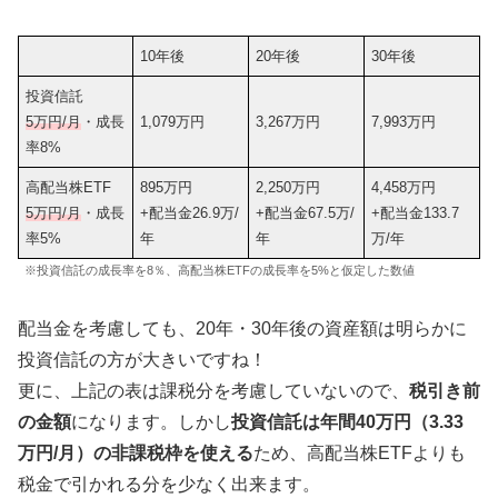
10年後
20年後
30年後
投資信託
5万円/月
・成長
1,079万円
3,267万円
7,993万円
率8%
高配当株ETF
895万円
2,250万円
4,458万円
5万円/月
・成長
+配当金26.9万/
+配当金67.5万/
+配当金133.7
率5%
年
年
万/年
※投資信託の成長率を8％、高配当株ETFの成長率を5%と仮定した数値
配当金を考慮しても、20年・30年後の資産額は明らかに
投資信託の方が大きいですね！
更に、上記の表は課税分を考慮していないので、
税引き前
の金額
になります。しかし
投資信託は年間40万円（3.33
万円/月）の非課税枠を使える
ため、高配当株ETFよりも
税金で引かれる分を少なく出来ます。