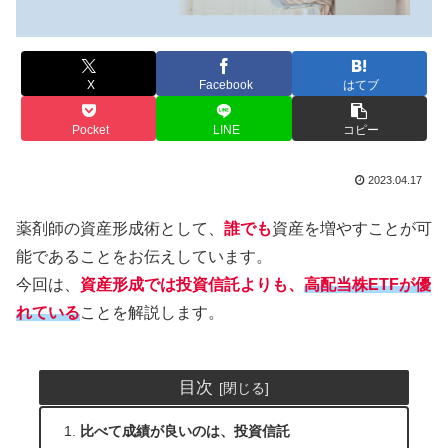
X
Facebook
はてブ
Pocket
LINE
コピー
2023.04.17
薬剤師の資産形成術として、
誰でも
資産を増やすことが可
能であることをお伝えしています。
今回は、
資産形成では投資信託よりも、
高配当株ETFが優
れている
ことを解説します。
目次
比べて成績が良いのは、投資信託