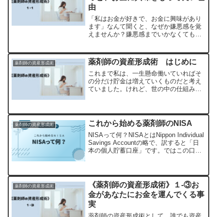
由
「私はお金が好きで、お金に興味があり
ます」なんて聞くと、なぜか嫌悪感を覚
えませんか？嫌悪感までいかなくても、
「そんなことを言う人とは近寄りがたい
な」と思うことでしょう。結論から言う
と、このようなことを聞いて嫌悪感を抱
薬剤師の資産形成術 はじめに
薬剤師の資産形成術
くのは正しい反応です。で...
これまで私は、一生懸命働いていればそ
の分だけ貯金は増えていくものだと考え
ていました。けれど、世の中の仕組み・
お金の増える仕組みを学び、実践するこ
とで資産は考えていたよりも「簡単に」
増やせることが分かりました。ここでの
「簡単に」は、「楽に」「...
これから始める薬剤師のNISA
薬剤師の資産形成術
NISAって何？NISAとはNippon Individual
Savings Accountの略で、訳すると「日
本の個人貯蓄口座」です。ではこの口座
（NISA）は何なのでしょうか？この口座
（NISA）で株式や投資信託に投資して、
その結果得...
《薬剤師の資産形成術》１-③お
薬剤師の資産形成術
金があなたにお金を運んでくる事
実
薬剤師の資産形成術として、誰でも資産