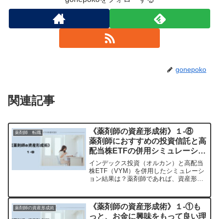
gonepoko
関連記事
《薬剤師の資産形成術》１-⑧
薬剤師 転職
薬剤師におすすめの投資信託と高
配当株ETFの併用シミュレーショ
ン
インデックス投資（オルカン）と高配当
株ETF（VYM）を併用したシミュレーシ
ョン結果は？薬剤師であれば、資産形成
は難しくない理由を解説します。
《薬剤師の資産形成術》１-①も
薬剤師の資産形成術
っと、お金に興味をもって良い理