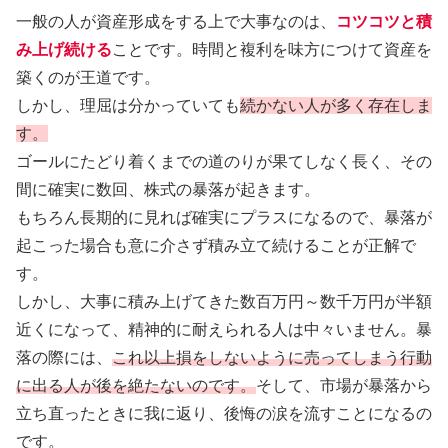
一般の人が資産形成をする上で大事なのは、
コツコツと積
み上げ続ける
ことです。時間と複利を味方につけて資産を
築くのが王道です。
しかし、理屈は分かっていても
続かない人が多く存在しま
す。
ゴールにたどり着くまでの道のりが果てしなく長く、その
間に確実に数回、株式の暴落が起きます。
もちろん長期的に見れば確実にプラスになるので、暴落が
起こった場合も意に介さず積み立て続けることが正解で
す。
しかし、大事に積み上げてきた数百万円～数千万円が半額
近くになって、精神的に耐えられる人は中々いません。暴
落の際には、
これ以上損をしないように売ってしまう行動
に出る人が後を絶たないのです。
そして、市場が暴落から
立ち直ったときに我に返り、後悔の涙を流すことになるの
です。