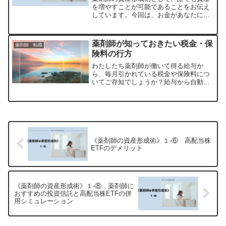
を増やすことが可能であることをお伝え
しています。今回は、お金があなたにお
金を運んできてくれる事実について、お
話します。働いている方の多くは、労働
の対価として給料を得ているかと思いま
薬剤師が知っておきたい税金・保
薬剤師 転職
す。少し前までの私は「お...
険料の行方
わたしたち薬剤師が働いて得る給与か
ら、毎月引かれている税金や保険料につ
いてご存知でしょうか？給与から自動で
引かれている社会保険料って税金？保険
料？その使い道はどこに行く？国民の三
大義務である「納税」の視点から、自分
の給与明細を見比べてみまし...
《薬剤師の資産形成術》１-⑥ 高配当株
ETFのデメリット
《薬剤師の資産形成術》１-⑧ 薬剤師に
おすすめの投資信託と高配当株ETFの併
用シミュレーション