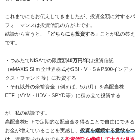
これまでにもお伝えしてきましたが、投資金額に対するパ
フォーマンスは投資信託の方が上です。
結論から言うと、
「どちらにも投資する」
ことが私の答え
です。
・つみたてNISAでの限度額
40万円/年
は投資信託
（eMAXIS Slim 全世界株式やSBI・V・S＆P500インデッ
クス・ファンド 等）に投資する
・それ以外の余裕資金（例えば、5万/月）を高配当株
ETF（VYM・HDV・SPYD等）に積み立て投資する
が、私の結論です。
高配当株ETFで定期的な配当金を得ることで自由にできる
お金が増えていることを実感し、
投資を継続する意欲をつ
け
、資産形成の本丸である
投資信託を継続して大きな見返