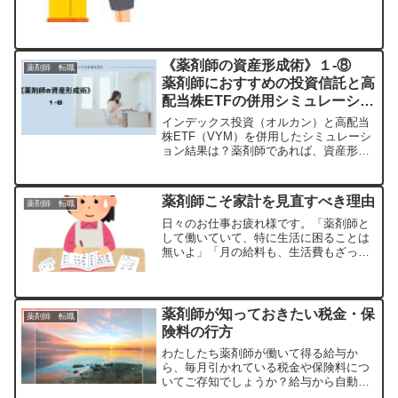
ました。今回は、生活費の資金源につい
て掘り下げてみましょう。皆さんの生活
費の資金源は、副業などし...
《薬剤師の資産形成術》１-⑧
薬剤師 転職
薬剤師におすすめの投資信託と高
配当株ETFの併用シミュレーショ
ン
インデックス投資（オルカン）と高配当
株ETF（VYM）を併用したシミュレーシ
ョン結果は？薬剤師であれば、資産形成
は難しくない理由を解説します。
薬剤師こそ家計を見直すべき理由
薬剤師 転職
日々のお仕事お疲れ様です。「薬剤師と
して働いていて、特に生活に困ることは
無いよ」「月の給料も、生活費もざっく
りとしか把握していないな」「若い時よ
りも給料が増えているし、今更生活費を
削る必要は感じない」このように思って
いる方こそ、家計の見直し...
薬剤師が知っておきたい税金・保
薬剤師 転職
険料の行方
わたしたち薬剤師が働いて得る給与か
ら、毎月引かれている税金や保険料につ
いてご存知でしょうか？給与から自動で
引かれている社会保険料って税金？保険