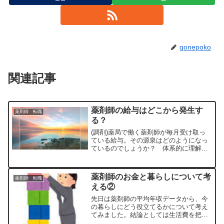
gonepoko
関連記事
薬剤師の給与はどこから発生す
薬剤師 転職
る？
(調剤)薬局で働く薬剤師が毎月受け取っ
ている給与。その源泉はどのようになっ
ているのでしょうか？ 体系的に理解し
ている薬剤師は意外と少ないかも？この
記事では薬剤師が扱うお金の流れを、わ
かりやすく解説します！給与の元を生み
薬剤師のお金と暮らしについて考
薬剤師 転職
出しているのは？会社か...
える②
先日は薬剤師の平均年収データから、今
の暮らしにどう役立てるかについて考え
てみました。結論としては生活費を把握
し、下げる努力をしましょうとお伝えし